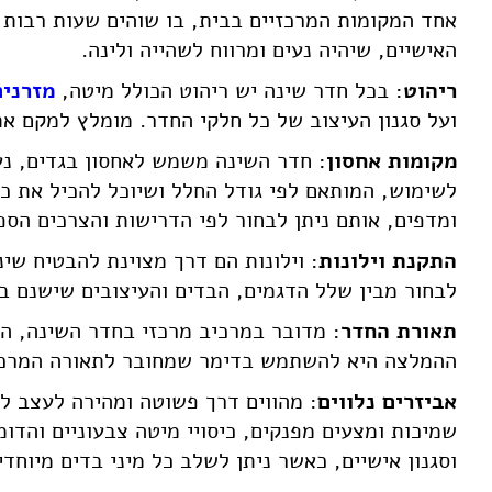
אחד המקומות המרכזיים בבית, בו שוהים שעות רבות מ
האישיים, שיהיה נעים ומרווח לשהייה ולינה.
ריהוט
: בכל חדר שינה יש ריהוט הכולל מיטה,
מזרנים
ועל סגנון העיצוב של כל חלקי החדר. מומלץ למקם את
מקומות אחסון
: חדר השינה משמש לאחסון בגדים, נעל
לשימוש, המותאם לפי גודל החלל ושיוכל להכיל את כמ
ומדפים, אותם ניתן לבחור לפי הדרישות והצרכים הספ
התקנת וילונות
: וילונות הם דרך מצוינת להבטיח שי
לבחור מבין שלל הדגמים, הבדים והעיצובים שישנם בשוק,
תאורת החדר
: מדובר במרכיב מרכזי בחדר השינה, ה
ההמלצה היא להשתמש בדימר שמחובר לתאורה המרכזית
אביזרים נלווים
: מהווים דרך פשוטה ומהירה לעצב לכ
שמיכות ומצעים מפנקים, כיסויי מיטה צבעוניים והדו
וסגנון אישיים, כאשר ניתן לשלב כל מיני בדים מיוחדי