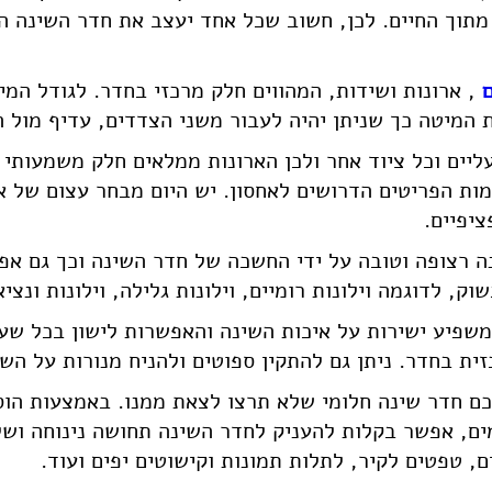
תוך החיים. לכן, חשוב שכל אחד יעצב את חדר השינה האי
, ארונות ושידות, המהווים חלק מרכזי בחדר. לגודל ה
 המיטה כך שניתן יהיה לעבור משני הצדדים, עדיף מול הד
יים וכל ציוד אחר ולכן הארונות ממלאים חלק משמעותי ופו
ות הפריטים הדרושים לאחסון. יש היום מבחר עצום של אר
ציפיים.
נה רצופה וטובה על ידי החשכה של חדר השינה וכך גם אפ
 לדוגמה וילונות רומיים, וילונות גלילה, וילונות ונציאנ
משפיע ישירות על איכות השינה והאפשרות לישון בכל שע
 בחדר. ניתן גם להתקין ספוטים ולהניח מנורות על השי
ם חדר שינה חלומי שלא תרצו לצאת ממנו. באמצעות הוספה
מים, אפשר בקלות להעניק לחדר השינה תחושה נינוחה ושל
ם, טפטים לקיר, לתלות תמונות וקישוטים יפים ועוד.