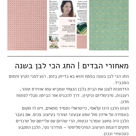
מאחורי הבדים | החג הכי לבן בשנה
החג הכי לבן בשנה בפתח והוא בא בדיוק בזמן. רגע לפני הקיץ והחום
המכביד.
הזדמנות לצנן את הבית בלבן הנצחי שמביא עמו אווירת טוהר,
רעננות, מינימליזם וניקיון. דרך להכניס אור הביתה מבלי לפתוח
חלון.
הגוון הלבן הינו קלאסי, נייטראלי ותמיד מתאים, ויש לו מקום
בשמירה על איזון מול שפע צבעוני וצורני בעיצוב פנים. אם בעבר
הלבן היה נחשב שמרני ובטוח, הרי שהיום עם עלייתם של טרנדים
חזקים דוגמת העיצוב המינימליסטי – מודרני נקי, הלבן התקבע
כעכשווי ונכון.