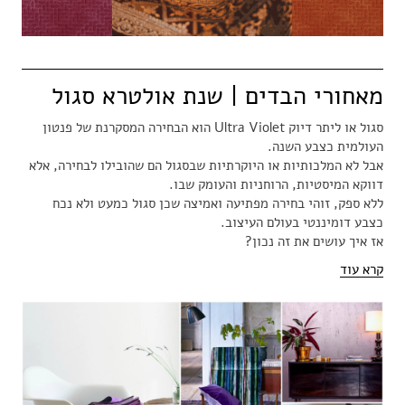
מאחורי הבדים | שנת אולטרא סגול
סגול או ליתר דיוק Ultra Violet הוא הבחירה המסקרנת של פנטון
העולמית כצבע השנה.
אבל לא המלכותיות או היוקרתיות שבסגול הם שהובילו לבחירה, אלא
דווקא המיסטיות, הרוחניות והעומק שבו.
ללא ספק, זוהי בחירה מפתיעה ואמיצה שכן סגול כמעט ולא נכח
כצבע דומיננטי בעולם העיצוב.
אז איך עושים את זה נכון?
קרא עוד