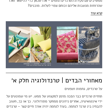
ממשיכים עם סקירת הטרנדים החמים – אלו שכאן כדי להישאר ואלו
שהרוחות מנשבות אליהם וכוחם צפוי לעלות. מוכנים?
קרא עוד
מאחורי הבדים | טרנדולוגיה חלק א׳
על טרנדים, גחמות וטפטים
תחזית טרנדים כבר הפכה מזמן למקצוע של ממש. יש מי שמונעים על
ידי אינטואיציה, אחרים ניזונים ממחקר מתודולוגי. כך או כך, חשוב
להבחין בין טרנד לגחמה. בעוד לגחמה יהיה אורך חיים קצר – טרנדים