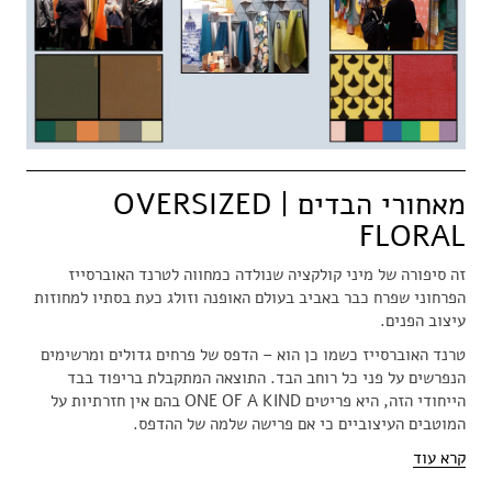
מאחורי הבדים | OVERSIZED
FLORAL
זה סיפורה של מיני קולקציה שנולדה כמחווה לטרנד האוברסייז
הפרחוני שפרח כבר באביב בעולם האופנה וזולג כעת בסתיו למחוזות
עיצוב הפנים.
טרנד האוברסייז כשמו כן הוא – הדפס של פרחים גדולים ומרשימים
הנפרשים על פני כל רוחב הבד. התוצאה המתקבלת בריפוד בבד
הייחודי הזה, היא פריטים ONE OF A KIND בהם אין חזרתיות על
המוטבים העיצוביים כי אם פרישה שלמה של ההדפס.
קרא עוד