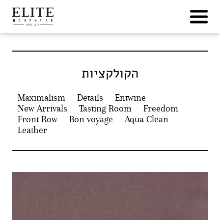
Ski
t
conten
הקולקציות
Maximalism
Details
Entwine
New Arrivals
Tasting Room
Freedom
Front Row
Bon voyage
Aqua Clean
Leather