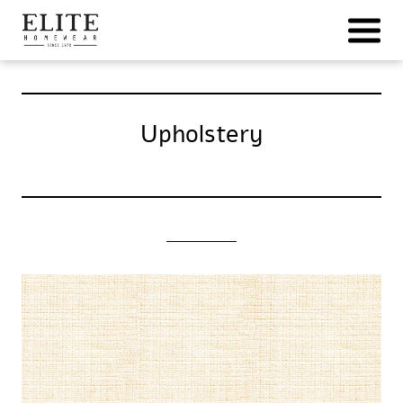
Ski
t
conten
Upholstery